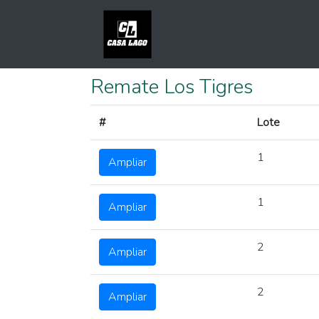
Remate Los Tigres
#
Lote
1
Ampliar
1
Ampliar
2
Ampliar
2
Ampliar