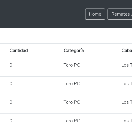
Home
Remates 
Cantidad
Categoría
Caba
0
Toro PC
Los T
0
Toro PC
Los T
0
Toro PC
Los T
0
Toro PC
Los T