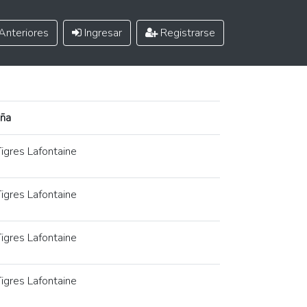
Anteriores
Ingresar
Registrarse
ña
igres Lafontaine
igres Lafontaine
igres Lafontaine
igres Lafontaine